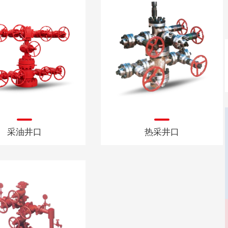
采油井口
热采井口