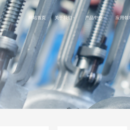
网站首页
关于我们
产品中心
应用领
keyboard_arrow_down
keyboard_arrow_down